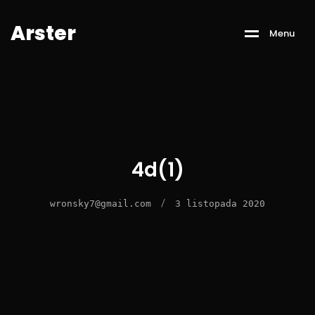
A
r
s
t
e
r
M
e
n
u
4d(1)
/
wronsky7@gmail.com
3 listopada 2020