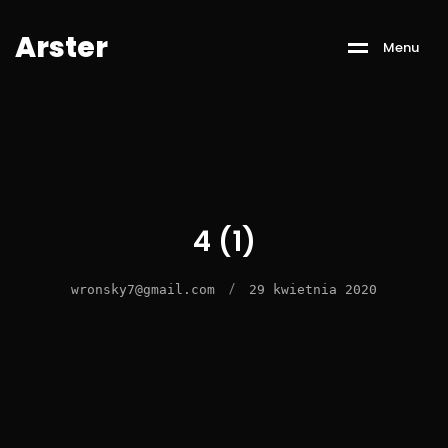
A
r
s
t
e
r
M
e
n
u
4 (1)
/
wronsky7@gmail.com
29 kwietnia 2020