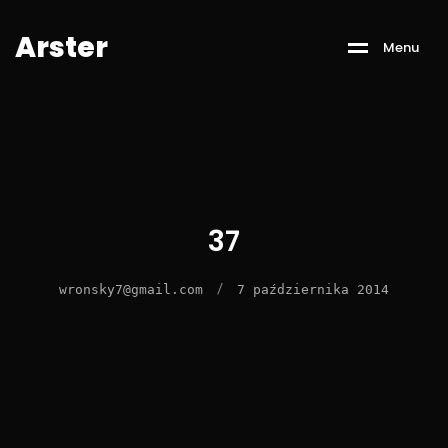
A
r
s
t
e
r
M
e
n
u
37
/
wronsky7@gmail.com
7 października 2014