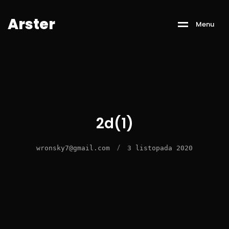
A
r
s
t
e
r
M
e
n
u
2d(1)
/
wronsky7@gmail.com
3 listopada 2020