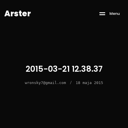
A
r
s
t
e
r
M
e
n
u
2015-03-21 12.38.37
/
wronsky7@gmail.com
18 maja 2015