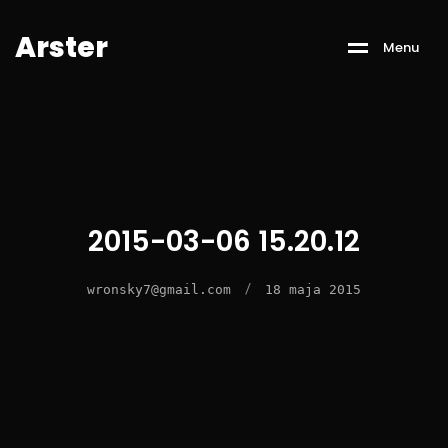
A
r
s
t
e
r
M
e
n
u
2015-03-06 15.20.12
/
wronsky7@gmail.com
18 maja 2015