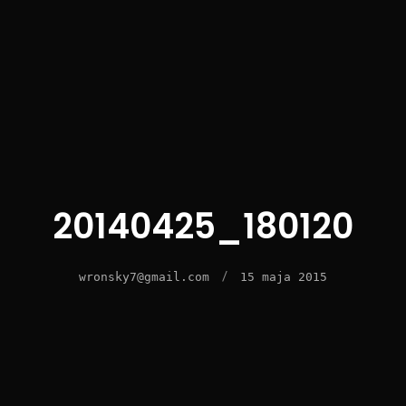
20140425_180120
/
wronsky7@gmail.com
15 maja 2015