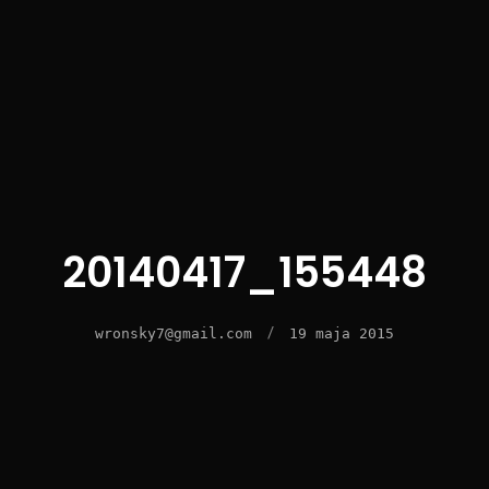
20140417_155448
/
wronsky7@gmail.com
19 maja 2015