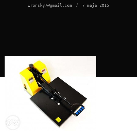
/
wronsky7@gmail.com
7 maja 2015