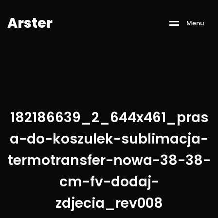
A
r
s
t
e
r
M
e
n
u
182186639_2_644x461_pras
a-do-koszulek-sublimacja-
termotransfer-nowa-38-38-
cm-fv-dodaj-
zdjecia_rev008