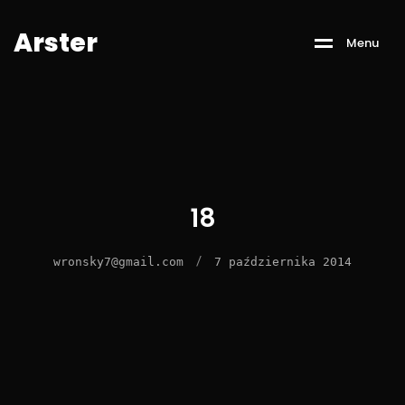
A
r
s
t
e
r
M
e
n
u
18
/
wronsky7@gmail.com
7 października 2014