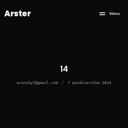
A
r
s
t
e
r
M
e
n
u
14
/
wronsky7@gmail.com
7 października 2014