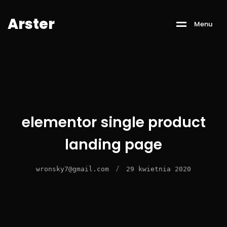
A
r
s
t
e
r
M
e
n
u
elementor single product
landing page
/
wronsky7@gmail.com
29 kwietnia 2020