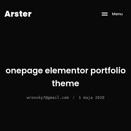
A
r
s
t
e
r
M
e
n
u
onepage elementor portfolio
theme
/
wronsky7@gmail.com
1 maja 2020